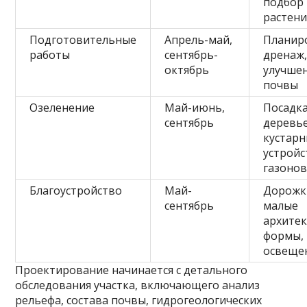
подбор
растен
Подготовительные
Апрель-май,
Планир
работы
сентябрь-
дренаж
октябрь
улучше
почвы
Озеленение
Май-июнь,
Посадк
сентябрь
деревье
кустарн
устройс
газоно
Благоустройство
Май-
Дорожк
сентябрь
малые
архите
формы,
освеще
Проектирование начинается с детального
обследования участка, включающего анализ
рельефа, состава почвы, гидрогеологических