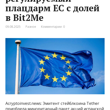
плацдарм ЕС с долей
в Bit2Me
09.08.2025
Разное
Комментарии: 0
Acryptoinvest.news: Эмитент стейблкоина Tether
приобрела миноритарный пакет акций испанской