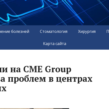
чение болезней
Стоматология
Хирургия
П
Карта сайта
и на CME Group
а проблем в центрах
ых