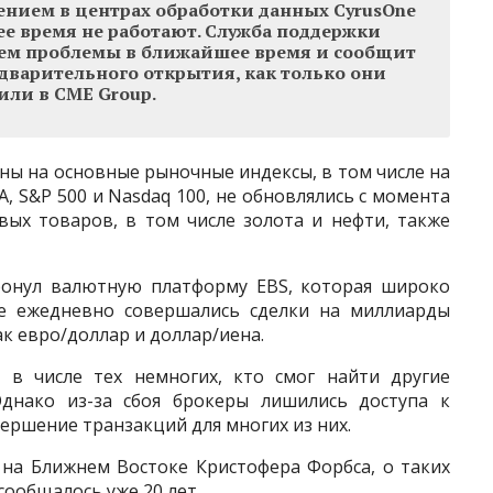
ением в центрах обработки данных CyrusOne
е время не работают. Служба поддержки
ием проблемы в ближайшее время и сообщит
едварительного открытия, как только они
вили в CME Group.
ны на основные рыночные индексы, в том числе на
, S&P 500 и Nasdaq 100, не обновлялись с момента
вых товаров, в том числе золота и нефти, также
ронул валютную платформу EBS, которая широко
ре ежедневно совершались сделки на миллиарды
к евро/доллар и доллар/иена.
 в числе тех немногих, кто смог найти другие
днако из-за сбоя брокеры лишились доступа к
ершение транзакций для многих из них.
 на Ближнем Востоке Кристофера Форбса, о таких
сообщалось уже 20 лет.