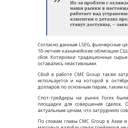
Из-за проблем с охлажд
наши рынки в настояще
работает над устранен
клиентам о деталях пр
станут доступны, — зая
Согласно данным LSEG, фьючерсные це
10-летние казначейские облигации США
сбоя. Котировки традиционных сырье
оставались неактивными.
Сбой в работе CME Group также зат
используется и на которой в октяб
долларов по основным парам, таким ка
Спот-трейдеры на рынке Forex были
площадки для совершения сделок. О
актуальным ценам, что затруднило сов
По словам главы CMC Group в Азии и
массовых жалобах среди трейдеров не 