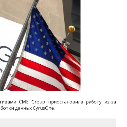
тивами CME Group приостановила работу из-за
ботки данных CyrusOne.