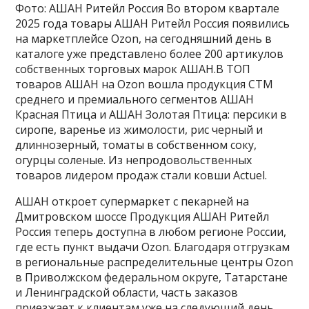
Фото: АШАН Ритейл Россия Во втором квартале
2025 года товары АШАН Ритейл Россия появились
на маркетплейсе Ozon, на сегодняшний день в
каталоге уже представлено более 200 артикулов
собственных торговых марок АШАН.В ТОП
товаров АШАН на Ozon вошла продукция СТМ
среднего и премиального сегментов АШАН
Красная Птица и АШАН Золотая Птица: персики в
сиропе, варенье из жимолости, рис черный и
длиннозерный, томаты в собственном соку,
огурцы соленые. Из непродовольственных
товаров лидером продаж стали ковши Actuel.
АШАН откроет супермаркет с пекарней на
Дмитровском шоссе Продукция АШАН Ритейл
Россия теперь доступна в любом регионе России,
где есть пункт выдачи Ozon. Благодаря отгрузкам
в региональные распределительные центры Ozon
в Приволжском федеральном округе, Татарстане
и Ленинградской области, часть заказов
приезжает к клиентам уже на следующий день.