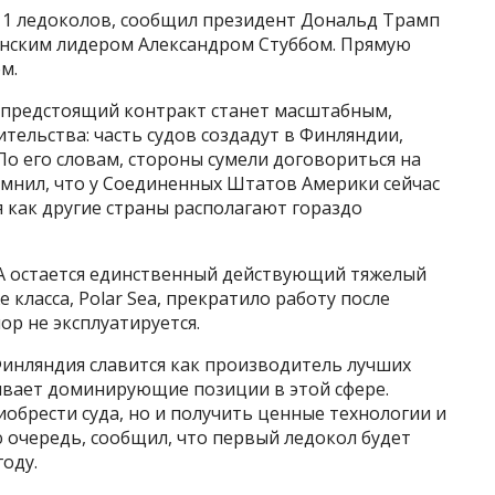
11 ледоколов, сообщил президент Дональд Трамп
инским лидером Александром Стуббом. Прямую
ом.
 предстоящий контракт станет масштабным,
тельства: часть судов создадут в Финляндии,
По его словам, стороны сумели договориться на
омнил, что у Соединенных Штатов Америки сейчас
я как другие страны располагают гораздо
А остается единственный действующий тяжелый
е класса, Polar Sea, прекратило работу после
пор не эксплуатируется.
Финляндия славится как производитель лучших
ивает доминирующие позиции в этой сфере.
обрести суда, но и получить ценные технологии и
ю очередь, сообщил, что первый ледокол будет
оду.