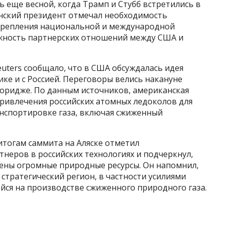
 еще весной, когда Трамп и Стубб встретились в
анский президент отмечал необходимость
укрепления национальной и международной
ажность партнерских отношений между США и
Reuters сообщало, что в США обсуждалась идея
ке и с Россией. Переговоры велись накануне
коридже. По данным источников, американская
ривлечения российских атомных ледоколов для
анспортировке газа, включая сжиженный
итогам саммита на Аляске отметил
неров в российских технологиях и подчеркнул,
чены огромные природные ресурсы. Он напомнил,
 стратегический регион, в частности усилиями
ся на производстве сжиженного природного газа.