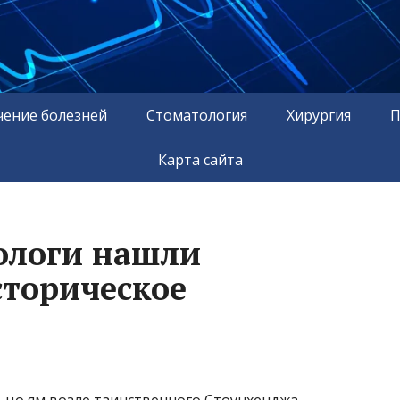
чение болезней
Стоматология
Хирургия
П
Карта сайта
ологи нашли
торическое
ьцо ям возле таинственного Стоунхенджа