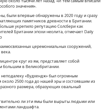
ую около тысячи лет назад. «И тем самым вписали
особого значения».
ы, были впервые обнаружены в 2020 году и сразу
чатляющих памятников древности в Британии.
 больше укрепило репутацию Солсбери как
ителей Британии эпохи неолита, отмечает Daily
о
взаимосвязанных церемониальных сооружений,
 века.
ицентре круг из ям, представляет собой
ым большим в Великобритании.
 неподалеку «Вудхендж» был огромным
около 2500 года до нашей эры и состоявшим из
 разного размера, образующих овальный
ствительно ли эти ямы были вырыты людьми или
ментами ландшафта.