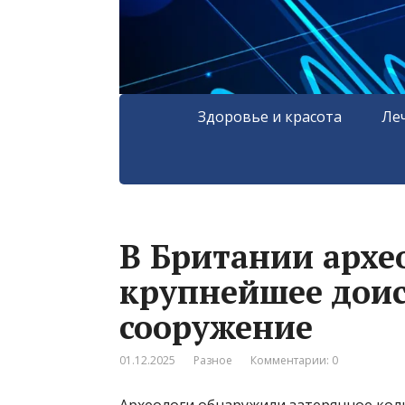
Здоровье и красота
Ле
В Британии архе
крупнейшее доис
сооружение
01.12.2025
Разное
Комментарии: 0
Археологи обнаружили затерянное кол