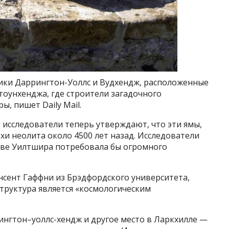
ники Даррингтон-Уоллс и Вудхендж, расположенные
Стоунхенджа, где строители загадочного
, пишет Daily Mail.
 исследователи теперь утверждают, что эти ямы,
и неолита около 4500 лет назад. Исследователи
очве Уилтшира потребовала бы огромного
нсент Гаффни из Брэдфордского университета,
 структура является «космологическим
ингтон–уоллс-хендж и другое место в Ларкхилле —