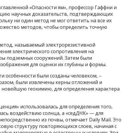
аглавленной «Опасности ям», профессор Гаффни и
рцию научных доказательств, подтверждающих
ольку ни один метод не мог ответить на все их
ожество методов, чтобы определить точную
метод, называемый электрорезистивной
ения электрического сопротивления на
ры подземных сооружений. Затем были
зображения для оценки их глубины и формы.
эти особенности были созданы человеком, –
бразом, были извлечены керны отложений и
 новейшую геохимию, для определения характера
енция» использовалась для определения того,
лась воздействию солнца, а «седДНК» — для
посредственно из почвы, отмечает Daily Mail. Это
ковую структуру повторяющихся слоев, начиная с
райне маловероятно в естественных условиях. Эти