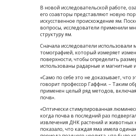
В новой исследовательской работе, оз
его соавторы представляют новую по
искусственное происхождение ям. Поск
вопросы, исследователи применили мн
структуру ям.
Сначала исследователи использовали 
томографией, который измеряет измен
поверхности, чтобы определить разме
использованы радарные и магнитные и
«Само по себе это не доказывает, что 
говорит профессор Гаффни. – Таким о
применен целый ряд методов, включая
почв».
«Оптически стимулированная люминесц
когда почва в последний раз подверга
извлечения ДНК растений и животных не
показало, что каждая яма имела одина
периода позднего неолита, что было к