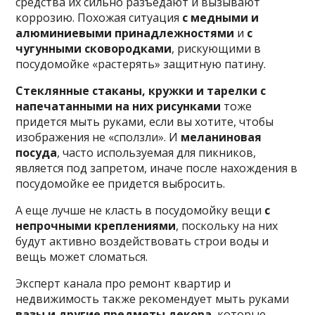
средства их сильно разъедают и вызывают
коррозию. Похожая ситуация
с медными и
алюминиевыми принадлежностями
и
с
чугунными сковородками
, рискующими в
посудомойке «растерять» защитную патину.
Стеклянные стаканы, кружки и тарелки с
напечатанными на них рисунками
тоже
придется мыть руками, если вы хотите, чтобы
изображения не «сползли». И
меланиновая
посуда
, часто используемая для пикников,
является под запретом, иначе после нахождения в
посудомойке ее придется выбросить.
А еще лучше не класть в посудомойку вещи
с
непрочными креплениями
, поскольку на них
будут активно воздействовать строи воды и
вещь может сломаться.
Эксперт канала про ремонт квартир и
недвижимость также рекомендует мыть руками
вазы и другие предметы декора
, которые