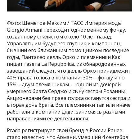
Фото: Шеметов Максим / ТАСС Империя моды
Giorgio Armani переходит одноименному фонду,
созданному стилистом около 10 лет назад.
Управлять им будут его спутник и компаньон,
бывший его ближайшим помощником последние
годы, Панталео делль Орко и племянники.Как
пишет газета La Repubblica, из обнародованных
завещаний следует, что делль Орко принадлежит
40% права голоса в компании, 30% – фонду и по
15% – двум племянникам — одной из дочерей
умершего брата Серджо и сыну сестры Розанны.
Акционерами без права голоса останутся сестра и
вторая дочь брата. Все племянники так или иначе
работали в компании дяди, занимаясь разными
направлениями ее деятельности.
Prada регистрирует свой бренд в России Ранее
стало известно, что Армани, умерший 4 сентября