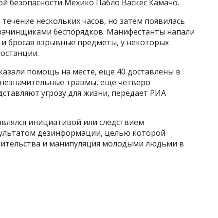
й безопасности Мехико Пабло Васкес Камачо.
 течение нескольких часов, но затем появилась
и зачинщиками беспорядков. Манифестанты напали
 и бросая взрывные предметы, у некоторых
останции.
азали помощь на месте, еще 40 доставлены в
и незначительные травмы, еще четверо
дставляют угрозу для жизни, передает РИА
являлся инициативой или следствием
езультатом дезинформации, целью которой
авительства и манипуляция молодыми людьми в