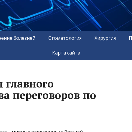
чение болезней
Стоматология
Хирургия
П
Карта сайта
и главного
ва переговоров по
вать мирные переговоры с Россией