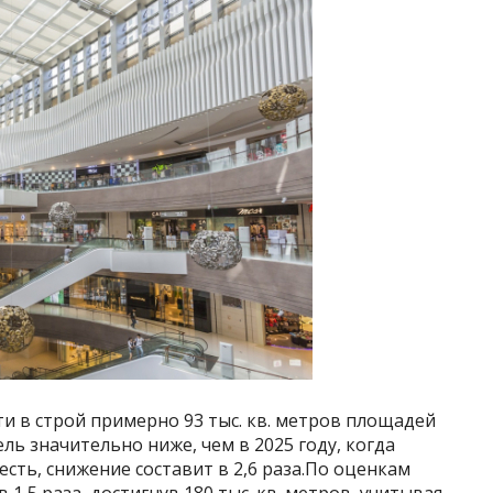
ти в строй примерно 93 тыс. кв. метров площадей
ель значительно ниже, чем в 2025 году, когда
 есть, снижение составит в 2,6 раза.По оценкам
в 1,5 раза, достигнув 180 тыс. кв. метров, учитывая