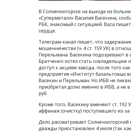
В Солнечногорске на выходе из больн
«Суперметалл» Василия Васекина, соо
РБК, знакомый с ситуацией. Baza пишет
сердце.
Телеграм-канал пишет, что задержание
мошенничестве (ч. 4 ст. 159 УК) в отно
Перельмана. Васекина подозревают в о
Братченко хотел стать совладельцем «
доступ к акциям завода, после того к
предприятия «Институт базальтовых в
Васекин и Перельман. Но ИБВ не ликви
приобретал долю именно в ИБВ, а не в «С
руб.
Кроме того, Васекину вменяют ст. 192 
аффинаж (очистку) поступившего из-за 
Дело рассматривает Солнечногорский го
дважды приостановлен: 4 июля (так как