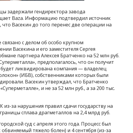
ицы задержали гендиректора завода
бщает Baza. Информацию подтвердил источник
, что Васекин до того перенес две операции на
 связано с делом об особо крупном
шении Васекина и его заместителя Сергея
бмане партнера Алексея Братченко на 52 млн руб.
Суперметалла», предполагалось, что он получит
ак будет ликвидирована компания — владелец
олокон» (ИБВ), собственниками которых были
дировали. Васекин утверждал, что Братченко
уперметалле», и не за 52 млн руб., а за 200 тыс.
УК из-за нарушения правил сдачи государству на
границы сплава драгметаллов на 2,4 млрд руб.
родской суд с апреля этого года. Процесс был
 обвиняемый тяжело болен) и 4 сентября (из-за