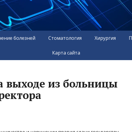
чение болезней
Стоматология
Хирургия
П
Карта сайта
а выходе из больницы
ректора
нничестве и нарушении правил сдачи государству