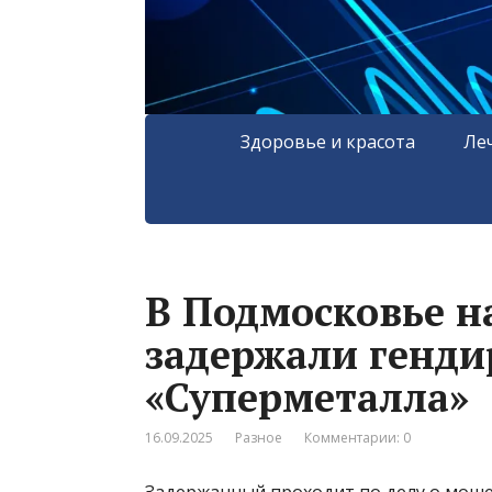
Здоровье и красота
Ле
В Подмосковье н
задержали генди
«Суперметалла»
16.09.2025
Разное
Комментарии: 0
Задержанный проходит по делу о моше