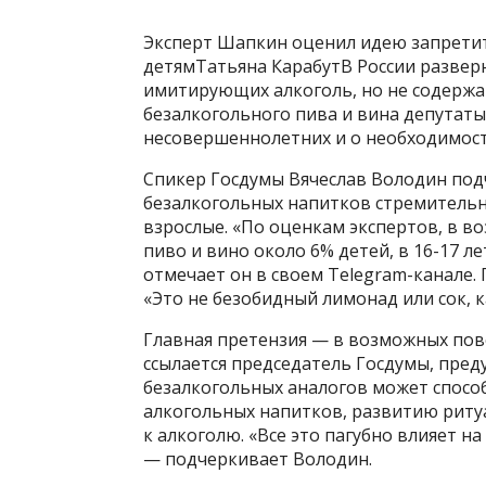
Эксперт Шапкин оценил идею запретит
детямТатьяна КарабутВ России разверн
имитирующих алкоголь, но не содержа
безалкогольного пива и вина депутаты
несовершеннолетних и о необходимост
Спикер Госдумы Вячеслав Володин под
безалкогольных напитков стремительно
взрослые. «По оценкам экспертов, в в
пиво и вино около 6% детей, в 16-17 л
отмечает он в своем Telegram-канале.
«Это не безобидный лимонад или сок, к
Главная претензия — в возможных пове
ссылается председатель Госдумы, пре
безалкогольных аналогов может спосо
алкогольных напитков, развитию риту
к алкоголю. «Все это пагубно влияет на
— подчеркивает Володин.