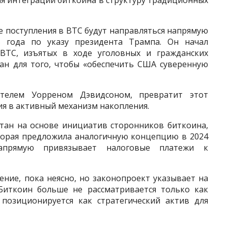
е поступления в BTC будут направляться напрямую
5 года по указу президента Трампа. Он начал
BTC, изъятых в ходе уголовных и гражданских
дан для того, чтобы «обеспечить США суверенную
ителем Уорреном Дэвидсоном, превратит этот
ия в активный механизм накопления.
тан на основе инициатив сторонников биткоина,
оторая предложила аналогичную концепцию в 2024
апрямую привязывает налоговые платежи к
ние, пока неясно, но законопроект указывает на
Биткоин больше не рассматривается только как
 позиционируется как стратегический актив для