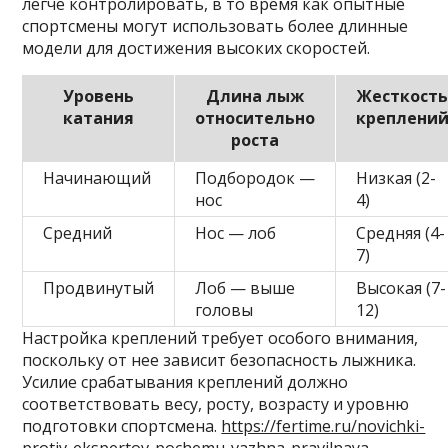
легче контролировать, в то время как опытные
спортсмены могут использовать более длинные
модели для достижения высоких скоростей.
Уровень
Длина лыж
Жесткост
катания
относительно
креплени
роста
Начинающий
Подбородок —
Низкая (2-
нос
4)
Средний
Нос — лоб
Средняя (4-
7)
Продвинутый
Лоб — выше
Высокая (7-
головы
12)
Настройка креплений требует особого внимания,
поскольку от нее зависит безопасность лыжника.
Усилие срабатывания креплений должно
соответствовать весу, росту, возрасту и уровню
подготовки спортсмена.
https://fertime.ru/novichki-
protiv-ekspertov-pochemu-vazhna-pravilnaya-