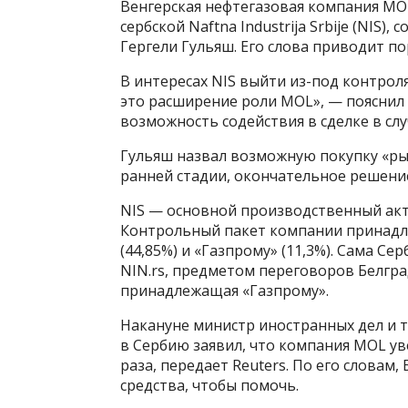
Венгерская нефтегазовая компания MO
сербской Naftna Industrija Srbije (NIS
Гергели Гульяш. Его слова приводит по
В интересах NIS выйти из-под контроля
это расширение роли MOL», — пояснил 
возможность содействия в сделке в сл
Гульяш назвал возможную покупку «ры
ранней стадии, окончательное решение
NIS — основной производственный ак
Контрольный пакет компании принадле
(44,85%) и «Газпрому» (11,3%). Сама Се
NIN.rs, предметом переговоров Белград
принадлежащая «Газпрому».
Накануне министр иностранных дел и 
в Сербию заявил, что компания MOL уве
раза, передает Reuters. По его словам
средства, чтобы помочь.