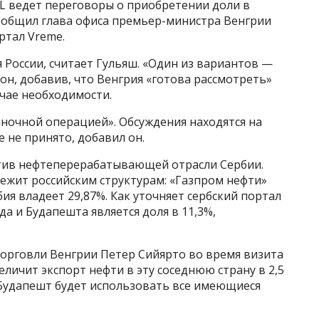
L ведет переговоры о приобретении доли в
), сообщил глава офиса премьер-министра Венгрии
ртал Vreme.
 России, считает Гульяш. «Один из вариантов —
он, добавив, что Венгрия «готова рассмотреть»
учае необходимости.
ночной операцией». Обсуждения находятся на
 не принято, добавил он.
тив нефтеперерабатывающей отрасли Сербии.
жит российским структурам: «Газпром нефти»
рбия владеет 29,87%. Как уточняет сербский портал
а и Будапешта является доля в 11,3%,
торговли Венгрии Петер Сийярто во время визита
личит экспорт нефти в эту соседнюю страну в 2,5
, Будапешт будет использовать все имеющиеся