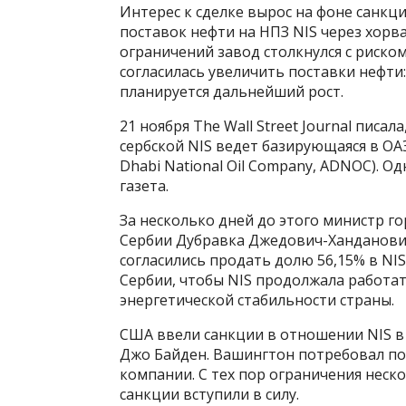
Интерес к сделке вырос на фоне санкц
поставок нефти на НПЗ NIS через хорв
ограничений завод столкнулся с риско
согласилась увеличить поставки нефти:
планируется дальнейший рост.
21 ноября The Wall Street Journal писа
сербской NIS ведет базирующаяся в ОА
Dhabi National Oil Company, ADNOC). О
газета.
За несколько дней до этого министр
Сербии Дубравка Джедович-Ханданович
согласились продать долю 56,15% в NI
Сербии, чтобы NIS продолжала работат
энергетической стабильности страны.
США ввели санкции в отношении NIS в 
Джо Байден. Вашингтон потребовал по
компании. С тех пор ограничения неск
санкции вступили в силу.