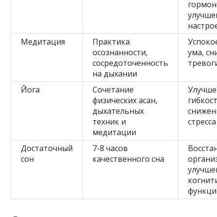
гормон
улучше
настро
Медитация
Практика
Успоко
осознанности,
ума, с
сосредоточенность
тревог
на дыхании
Йога
Сочетание
Улучше
физических асан,
гибкост
дыхательных
снижен
техник и
стресса
медитации
Достаточный
7-8 часов
Восста
сон
качественного сна
органи
улучше
когнит
функци