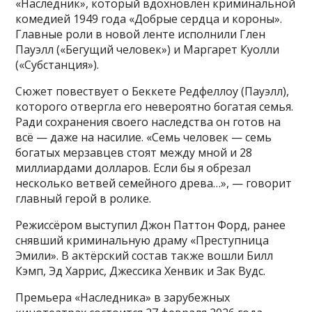
«Наследник», который вдохновлён криминальной
комедией 1949 года «Добрые сердца и короны».
Главные роли в новой ленте исполнили Глен
Пауэлл («Бегущий человек») и Маргарет Куолли
(«Субстанция»).
Сюжет повествует о Беккете Редфеллоу (Пауэлл),
которого отвергла его невероятно богатая семья.
Ради сохранения своего наследства он готов на
всё — даже на насилие. «Семь человек — семь
богатых мерзавцев стоят между мной и 28
миллиардами долларов. Если бы я обрезал
несколько ветвей семейного древа…», — говорит
главный герой в ролике.
Режиссёром выступил Джон Паттон Форд, ранее
снявший криминальную драму «Преступница
Эмили». В актёрский состав также вошли Билл
Кэмп, Эд Харрис, Джессика Хенвик и Зак Вудс.
Премьера «Наследника» в зарубежных