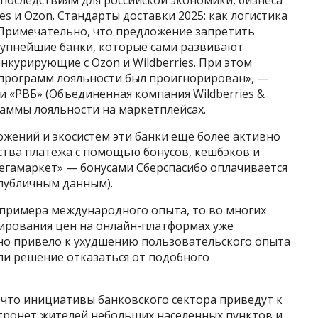
es и Ozon. Стандарты доставки 2025: как логистика
«Примечательно, что предложение запретить
рупнейшие банки, которые сами развивают
курирующие с Ozon и Wildberries. При этом
 программ лояльности был проигнорирован», —
 «РВБ» (Объединенная компания Wildberries &
раммы лояльности на маркетплейсах.
ложений и экосистем эти банки ещё более активно
ства платежа с помощью бонусов, кешбэков и
Мегамаркет» — бонусами Сберспасибо оплачивается
 публичным данным).
 примера международного опыта, то во многих
лирования цен на онлайн-платформах уже
оно привело к ухудшению пользовательского опыта
ли решение отказаться от подобного
, что инициативы банковского сектора приведут к
тронет жителей небольших населенных пунктов и