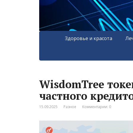
Здоровье и красота
Ле
WisdomTree токе
частного кредит
15.09.2025
Разное
Комментарии: 0