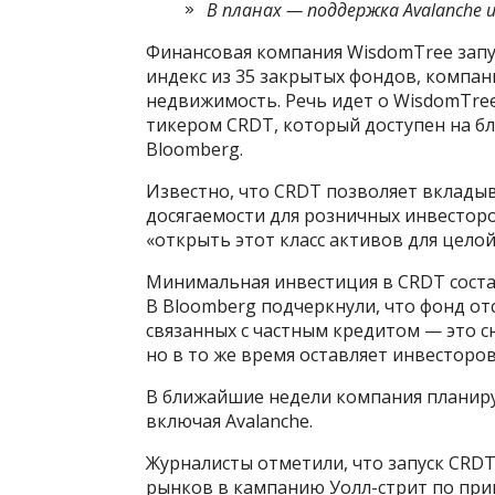
В планах — поддержка Avalanche и
Финансовая компания WisdomTree зап
индекс из 35 закрытых фондов, компан
недвижимость. Речь идет о WisdomTree Pr
тикером CRDT, который доступен на бло
Bloomberg.
Известно, что CRDT позволяет вкладыв
досягаемости для розничных инвесторо
«открыть этот класс активов для цело
Минимальная инвестиция в CRDT состав
В Bloomberg подчеркнули, что фонд от
связанных с частным кредитом — это с
но в то же время оставляет инвесторов
В ближайшие недели компания планиру
включая Avalanche.
Журналисты отметили, что запуск CRDT
рынков в кампанию Уолл-стрит по при