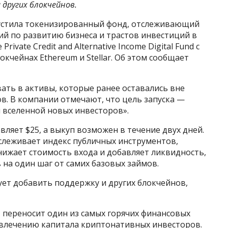
 других блокчейнов.
устила токенизированный фонд, отслеживающий
ий по развитию бизнеса и трастов инвестиций в
ivate Credit and Alternative Income Digital Fund с
кчейнах Ethereum и Stellar. Об этом сообщает
ать в активы, которые ранее оставались вне
в. В компании отмечают, что цель запуска —
й вселенной новых инвесторов».
ляет $25, а выкуп возможен в течение двух дней.
слеживает индекс публичных инструментов,
нижает стоимость входа и добавляет ликвидность,
 на один шаг от самих базовых займов.
ет добавить поддержку и других блокчейнов,
 переносит один из самых горячих финансовых
влечению капитала криптонативных инвесторов.