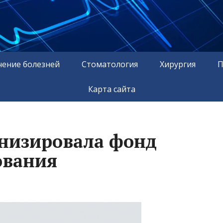
чение болезней
Стоматология
Хирургия
П
Карта сайта
низировала фонд
ования