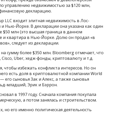
 по управлению недвижимостью за $120 млн,
о финансовую декларацию.
up LLC входит элитная недвижимость в Лос-
 и Нью-Йорке. В декларации она указана как один
е $50 млн (это высшая граница в данном
ке и квартира в Нью-Йорке. Долю он продал «в
ов», следует из декларации.
на сумму более $350 млн. Bloomberg отмечает, что
, Cisco, Uber, хедж-фонды, криптовалюту и т.д.
ся, чтобы избежать конфликта интересов. Но он
 него есть доля в криптовалютной компании World
й — его сыновья Зак и Алекс, а также сыновья
ьд-младший, Эрик и Бэррон.
сновал в 1997 году. Сначала компания покупала
ерческую, а потом занялась и строительством.
х, но его именно политическая деятельность