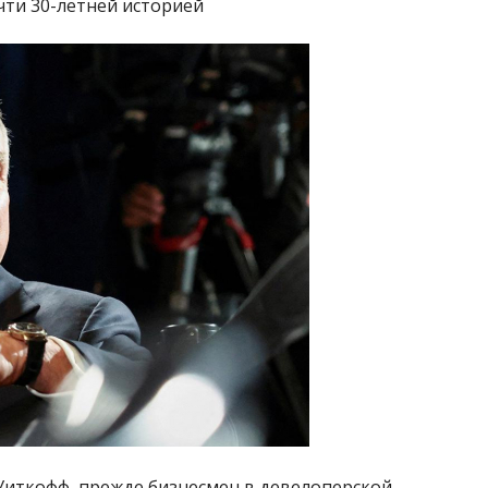
чти 30-летней историей
иткофф, прежде бизнесмен в девелоперской