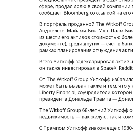
сфере, продал долю в своей компании
сообщает Bloomberg со ссылкой на ег
В портфель проданной The Witkoff Gro
Анджелесе, Майами-Бич, Уэст-Палм-Бич
из шести его активов стоимостью боле
документе), среди других — счет в бан
рамках планирования отчуждения актив
Всего Уиткофф задекларировал активы 
он также инвестировал в SpaceX, Reddit
От The Witkoff Group Уиткофф избавил
может быть вызван также и тем, что у
Liberty Financial, соучредители которо
президента Дональда Трампа — Донал
The Witkoff Group 68-летний Уиткофф о
недвижимость — как жилую, так и комм
С Трампом Уиткофф знаком еще с 1980-