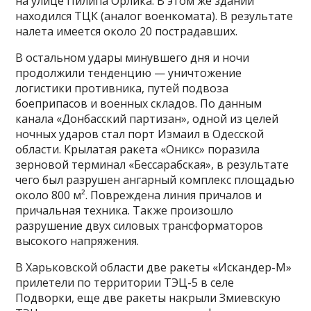
на улице Пилипа Орлика. В этом же здании
находился ТЦК (аналог военкомата). В результате
налета имеется около 20 пострадавших.
В остальном удары минувшего дня и ночи
продолжили тенденцию — уничтожение
логистики противника, путей подвоза
боеприпасов и военных складов. По данным
канала «Донбасский партизан», одной из целей
ночных ударов стал порт Измаил в Одесской
области. Крылатая ракета «Оникс» поразила
зерновой терминал «Бессарабская», в результате
чего был разрушен ангарный комплекс площадью
около 800 м². Повреждена линия причалов и
причальная техника. Также произошло
разрушение двух силовых трансформаторов
высокого напряжения.
В Харьковской области две ракеты «Искандер-М»
прилетели по территории ТЭЦ-5 в селе
Подворки, еще две ракеты накрыли Змиевскую