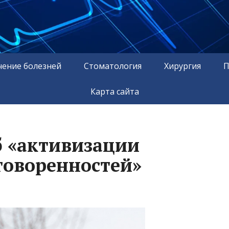
чение болезней
Стоматология
Хирургия
П
Карта сайта
б «активизации
говоренностей»