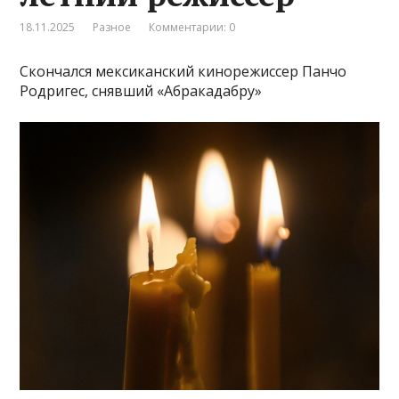
18.11.2025
Разное
Комментарии: 0
Скончался мексиканский кинорежиссер Панчо
Родригес, снявший «Абракадабру»