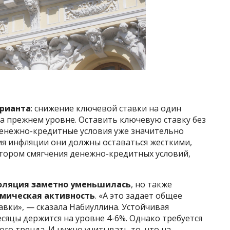
арианта
: снижение ключевой ставки на один
а прежнем уровне. Оставить ключевую ставку без
денежно-кредитные условия уже значительно
ия инфляции они должны оставаться жесткими,
тором смягчения денежно-кредитных условий,
фляция заметно уменьшилась
, но также
омическая активность
. «А это задает общее
вки», — сказала Набиуллина. Устойчивая
есяцы держится на уровне 4-6%. Однако требуется
го тренда. И нужно учитывать то, что на