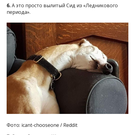
6.
А это просто вылитый Сид из «Ледникового
периода».
Фото: icant-chooseone / Reddit